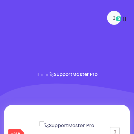
0
🚀SupportMaster Pro
-26%