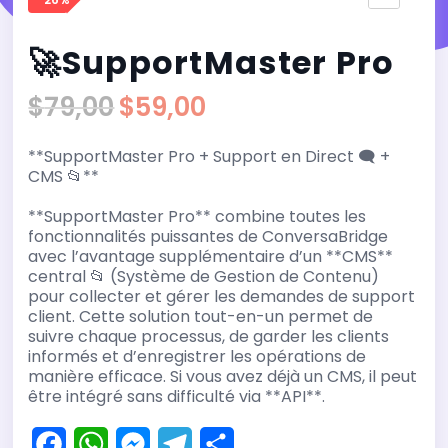
🔍
🚀SupportMaster Pro
$
79,00
$
59,00
Le
Le
prix
prix
**SupportMaster Pro + Support en Direct 🗨️ +
initial
actuel
CMS 📂**
était :
est :
**SupportMaster Pro** combine toutes les
$79,00.
$59,00.
fonctionnalités puissantes de ConversaBridge
avec l’avantage supplémentaire d’un **CMS**
central 📂 (Système de Gestion de Contenu)
pour collecter et gérer les demandes de support
client. Cette solution tout-en-un permet de
suivre chaque processus, de garder les clients
informés et d’enregistrer les opérations de
manière efficace. Si vous avez déjà un CMS, il peut
être intégré sans difficulté via **API**.
F
W
M
T
P