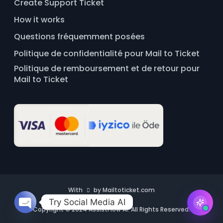
Create Support Ticket
How it works
Questions fréquemment posées
Politique de confidentialité pour Mail to Ticket
Politique de remboursement et de retour pour
Mail to Ticket
With
by Mailtoticket.com
Try Social Media AI
Copyright © 2024 AssistFlow AI. All Rights Reserved.
O