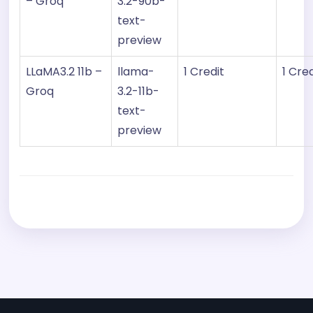
– Groq
3.2-90b-
text-
preview
LLaMA3.2 11b –
llama-
1 Credit
1 Cred
Groq
3.2-11b-
text-
preview