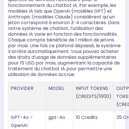
fonctionnement du chatbot IA. Par exemple, les
modèles IA tels que OpenAI (modèles GPT) et
Anthropic (modèles Claude) considèrent qu’un
jeton correspond à environ 3-4 caractères. Dans
notre système de chatbot, l’utilisation des
données IA varie en fonction des fonctionnalités.
Chaque compte bénéficie de 1 million de jetons
par mois. Une fois ce plafond dépassé, le système
s’arrête automatiquement. Vous pouvez acheter
des droits d’usage de données supplémentaires
pour 15 USD par mois, augmentant la capacité de
traitement du chatbot IA pour permettre une
utilisation de données accrue.
PROVIDER
MODEL
INPUT TOKENS
OUTP
(CREDITS/1000)
TOKE
(CRE
GPT-4o –
gpt-4o
10 Credits
35 Cr
OpenAI