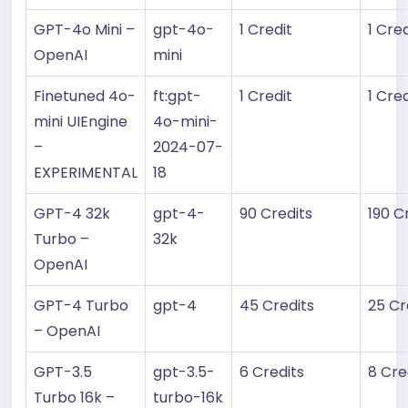
GPT-4o Mini –
gpt-4o-
1 Credit
1 Cred
OpenAI
mini
Finetuned 4o-
ft:gpt-
1 Credit
1 Cred
mini UIEngine
4o-mini-
–
2024-07-
EXPERIMENTAL
18
GPT-4 32k
gpt-4-
90 Credits
190 C
Turbo –
32k
OpenAI
GPT-4 Turbo
gpt-4
45 Credits
25 Cr
– OpenAI
GPT-3.5
gpt-3.5-
6 Credits
8 Cre
Turbo 16k –
turbo-16k