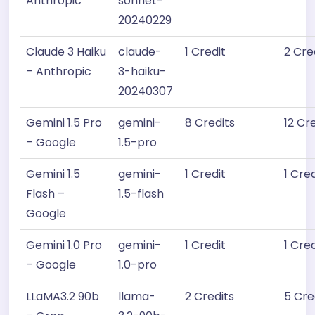
Anthropic
sonnet-
20240229
Claude 3 Haiku
claude-
1 Credit
2 Cre
– Anthropic
3-haiku-
20240307
Gemini 1.5 Pro
gemini-
8 Credits
12 Cr
– Google
1.5-pro
Gemini 1.5
gemini-
1 Credit
1 Cred
Flash –
1.5-flash
Google
Gemini 1.0 Pro
gemini-
1 Credit
1 Cred
– Google
1.0-pro
LLaMA3.2 90b
llama-
2 Credits
5 Cre